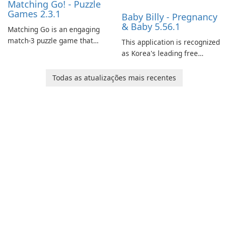
Matching Go! - Puzzle
Games 2.3.1
Baby Billy - Pregnancy
& Baby 5.56.1
Matching Go is an engaging
match-3 puzzle game that
This application is recognized
invites players to join Chloe
as Korea's leading free
and her charming corgi,
platform for pregnancy and
Ollie, on an adventurous
baby tracking, offering
Todas as atualizações mais recentes
journey across diverse
essential healthcare tips and
landscapes.
doctor-approved articles.