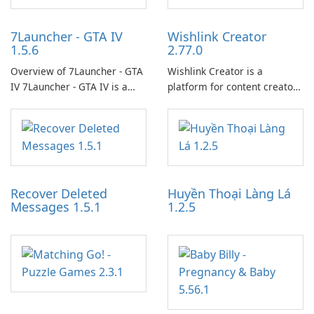
7Launcher - GTA IV
Wishlink Creator
1.5.6
2.77.0
Overview of 7Launcher - GTA
Wishlink Creator is a
IV 7Launcher - GTA IV is a
platform for content creators
specialized software
designed to monetize their
application designed to
work through built-in brand
optimize the gaming
partnerships and integrated
experience for Grand Theft
tools for content distribution
Auto IV.
and audience engagement.
Recover Deleted
Huyền Thoại Làng Lá
Messages 1.5.1
1.2.5