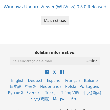
Windows Update Viewer (WUView) 0.8.0 Released
Mais notícias
Boletim informativo:
English
Deutsch
Español
Français
Italiano
日本語
한국어
Nederlands
Polski
Português
Русский
Svenska
Türkçe
Tiếng Việt
中文(简体)
中文(繁體)
Magyar
हिन्दी